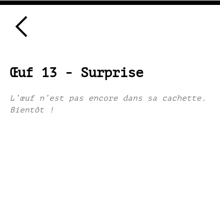
Œuf 13 - Surprise
L’œuf n’est pas encore dans sa cachette.
Bientôt !